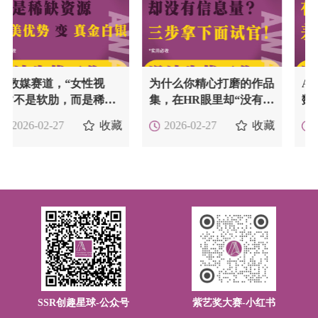
，“女性视
为什么你精心打磨的作品
AIGC就业主
肋，而是稀缺
集，在HR眼里却“没有信
数媒生，有人起
息量”？ | 三步拿下面试
20k+ ，差距
收藏
收藏
27
2026-02-27
2026-02-27
官！
里？
SSR创趣星球-公众号
紫艺奖大赛-小红书