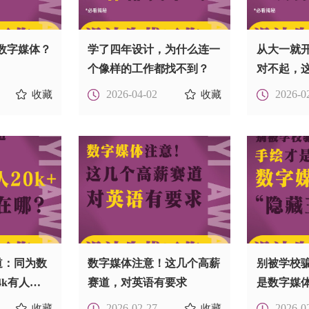
数字媒体？
学了四年设计，为什么连一
从大一就
个像样的工作都找不到？
对不起，
打开方式
2026-04-02
2026-0
收藏
收藏
道：同为数
数字媒体注意！这几个高薪
别被学校
k有人
赛道，对英语有要求
是数字媒
底在哪里？
牌”! | 设计生找工作不知道
2026-02-27
2026-0
收藏
收藏