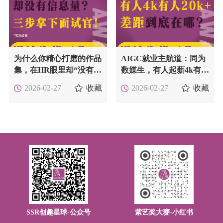
为什么你精心打磨的作品
AIGC就业主航道：同为
集，在HR眼里却“没有信
数媒生，有人起薪4k有人
息量”？ | 三步拿下面试
20k+ ，差距到底在哪
收藏
收藏
2026-02-27
2026-02-27
官！
里？
SSR创趣星球-公众号
紫艺奖大赛-小红书